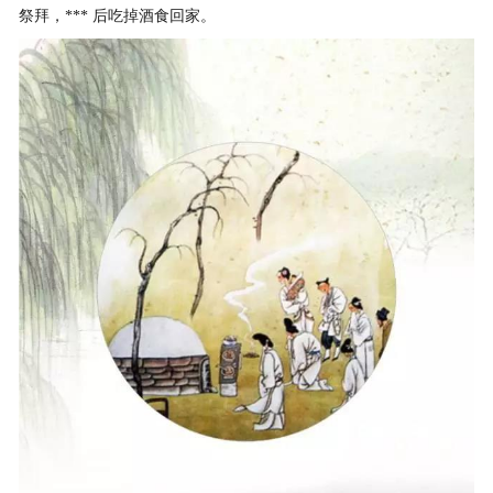
祭拜，*** 后吃掉酒食回家。