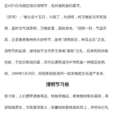
定4月5日为国定假日清明节，也叫做民族扫墓节。
《历书》：“春分后十五日，斗指丁，为清明，时万物皆洁齐而清
明，盖时当气清景明，万物皆显，因此得名。”清明一到，气温升
高，正是春耕春种的大好时节，故有“清明前后，种瓜点豆”之说。
清明节的起源，据传始于古代帝王将相“墓祭”之礼，后来民间亦相
仿效，于此日祭祖扫墓，历代沿袭而成为中华民族一种固定的风
俗。2006年5月20日，经国务院批准列一批非物质文化遗产名录。
清明节习俗
按习俗，人们携带酒食果品、纸钱等物品，将食物供祭在墓前，再
讲纸钱焚化，为坟墓培新土，折嫩绿的新枝插在坟上，并叩头行礼