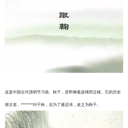
这是中国古代清明节习俗。秋千，意即揪着皮绳而迁移。它的历史
很古老，******叫千秋，后为了避忌讳，改之为秋千。