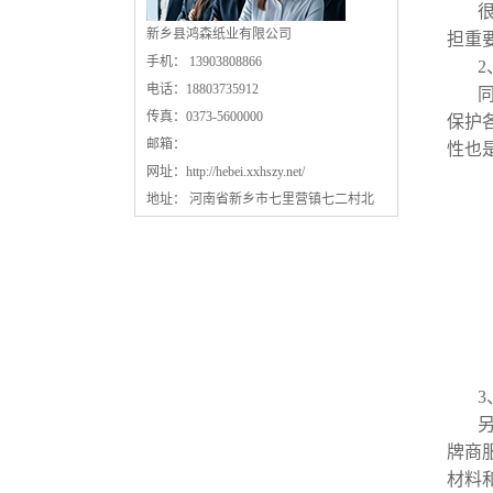
新乡县鸿森纸业有限公司
担重
手机： 13903808866
2
电话：18803735912
传真：0373-5600000
保护
邮箱：
性也
网址：
http://hebei.xxhszy.net/
地址： 河南省新乡市七里营镇七二村北
3
牌商
材料