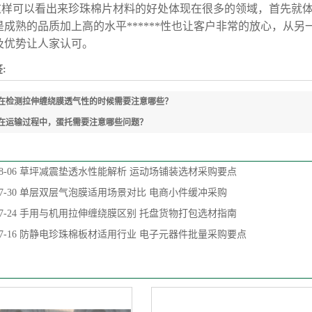
这样可以看出来珍珠棉片材料的好处体现在很多的领域，首先就
是成熟的品质加上高的水平******性也让客户非常的放心，从
及优势让人家认可。
:
在检测拉伸缠绕膜透气性的时候需要注意哪些？
在运输过程中，蛋托需要注意哪些问题？
8-06
草坪减震垫透水性能解析 运动场铺装选材采购要点
7-30
单层双层气泡膜适用场景对比 电商小件缓冲采购
7-24
手用与机用拉伸缠绕膜区别 托盘货物打包选材指南
7-16
防静电珍珠棉板材适用行业 电子元器件批量采购要点