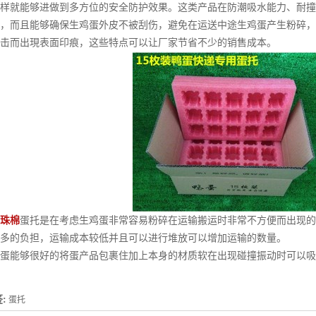
样就能够进做到多方位的安全防护效果。这类产品在防潮吸水能力、耐撞
，而且能够确保生鸡蛋外皮不被刮伤，避免在运送中途生鸡蛋产生粉碎，
击而出現表面印痕，这些特点可以让厂家节省不少的销售成本。
珠棉
蛋托是在考虑生鸡蛋非常容易粉碎在运输搬运时非常不方便而出现的
多的负担，运输成本较低并且可以进行堆放可以增加运输的数量。
蛋能够很好的将蛋产品包裹住加上本身的材质软在出现碰撞振动时可以吸
:
蛋托