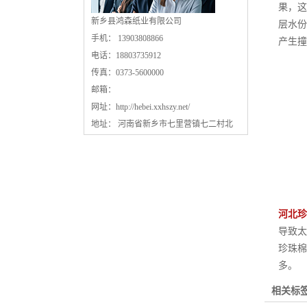
果，这
新乡县鸿森纸业有限公司
层水份
手机： 13903808866
产生撞
电话：18803735912
传真：0373-5600000
邮箱：
网址：
http://hebei.xxhszy.net/
地址： 河南省新乡市七里营镇七二村北
河北珍
导致太
珍珠棉
多。
相关标签