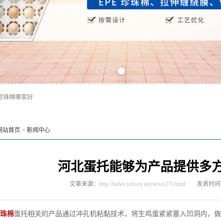
Previous slide
Next slide
珍珠棉哪家好
网站首页
>
新闻中心
河北蛋托能够为产品提供多
文章来源：
http://hebei.xxhszy.net/news276.html
发表时间：2
珠棉
蛋托相关的产品通过冲孔机粘黏技术，将生鸡蛋紧紧塞入凹洞内，做