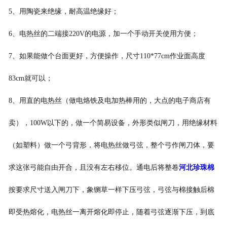
5、用陶瓷来绝缘，耐高温绝缘好；
6、电热丝的二端接220V的电源，加一个手动开关使用方便；
7、如果能做个台面更好，方便操作，尺寸110*77cm作业面高度
83cm就可以；
8、用直的电热丝（做电烙铁及电加热棒用的，大点的电子商店有
卖），100W以下的，做一个简易设备，外形类似闸刀，用绝缘材料
（如塑料）做一个弓背形，将电热丝做弓弦，整个弓作闸刀体，要
求这张弓能自由开合，且没有左右移位。通电后将整卷
河北珍珠棉
按要求尺寸送入闸刀下，象铡草一样下压弓弦，弓弦与棉接触后棉
即受热熔化，电热丝一离开熔化即停止，随着弓弦逐渐下压，到底