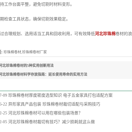
工作台面平整，避免切割时材料变形。
检查工具状态，确保切割效果稳定。
合理规划、选用适当工具和回收利用，可有效降低
河北珍珠棉
卷材的浪
:
珍珠棉卷材,珍珠棉卷材厂家
河北珍珠棉卷材的5种实用创新用法
河北珍珠棉卷材科学存放指南：延长使用寿命的实用方法
7-09
珍珠棉卷材厚度密度选型知识 电子五金家具打包适配方案
6-22
异形家具产品包装 珍珠棉卷材裁切适配与采购技巧
2-25
河北珍珠棉卷材可以用在哪些包装场景？
2-05
河北珍珠棉卷材裁切有技巧？减少损耗就这么做