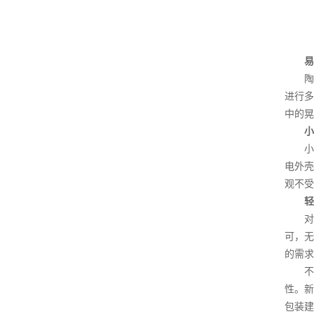
易
陶瓷
进行多
中的晃
小
小型
电外壳
观不受
轻
对于
可，无
的需求
不同
性。新
包装建