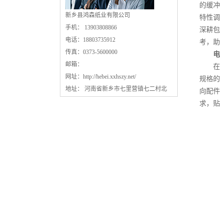
的缓冲
新乡县鸿森纸业有限公司
特性调
手机： 13903808866
深耕包
电话：18803735912
考，助
传真：0373-5600000
电
邮箱：
在小
网址：
http://hebei.xxhszy.net/
规格的
地址： 河南省新乡市七里营镇七二村北
向配件
求，贴