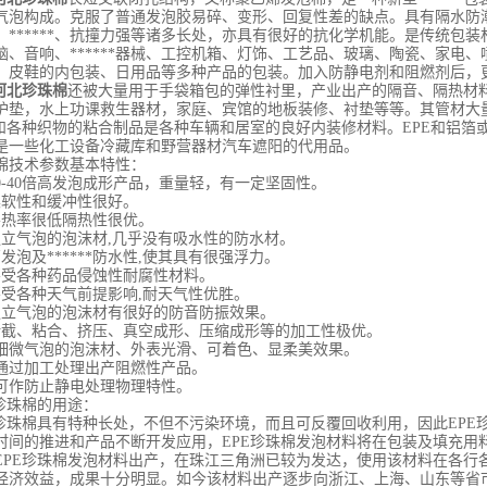
气泡构成。克服了普通发泡胶易碎、变形、回复性差的缺点。具有隔水防
、******、抗撞力强等诸多长处，亦具有很好的抗化学机能。是传统包
脑、音响、******器械、工控机箱、灯饰、工艺品、玻璃、陶瓷、家电
、皮鞋的内包装、日用品等多种产品的包装。加入防静电剂和阻燃剂后，更显其
河北珍珠棉
还被大量用于手袋箱包的弹性衬里，产业出产的隔音、隔热材
护垫，水上功课救生器材，家庭、宾馆的地板装修、衬垫等等。其管材大
各种织物的粘合制品是各种车辆和居室的良好内装修材料。EPE和铝箔
是一些化工设备冷藏库和野营器材汽车遮阳的代用品。
技术参数基本特性：
-40倍高发泡成形产品，重量轻，有一定坚固性。
软性和缓冲性很好。
热率很低隔热性很优。
气泡的泡沫材,几乎没有吸水性的防水材。
泡及******防水性,使其具有很强浮力。
各种药品侵蚀性耐腐性材料。
各种天气前提影响,耐天气性优胜。
气泡的泡沫材有很好的防音防振效果。
、粘合、挤压、真空成形、压缩成形等的加工性极优。
微气泡的泡沫材、外表光滑、可着色、显柔美效果。
过加工处理出产阻燃性产品。
作防止静电处理物理特性。
珠棉的用途：
珠棉具有特种长处，不但不污染环境，而且可反覆回收利用，因此EPE
时间的推进和产品不断开发应用，EPE珍珠棉发泡材料将在包装及填充用
E珍珠棉发泡材料出产，在珠江三角洲已较为发达，使用该材料在各行
经济效益，成果十分明显。如今该材料出产逐步向浙江、上海、山东等省