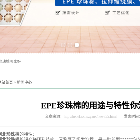
Previous slide
Next slide
珍珠棉哪家好
网站首页
>
新闻中心
EPE珍珠棉的用途与特性你
文章来源：
http://hebei.xxhszy.net/news55.html
发表时间：2
河北珍珠棉
的特性：
河北珍珠棉
长短交联闭孔结构，又称聚乙烯发泡棉，是一种新型******