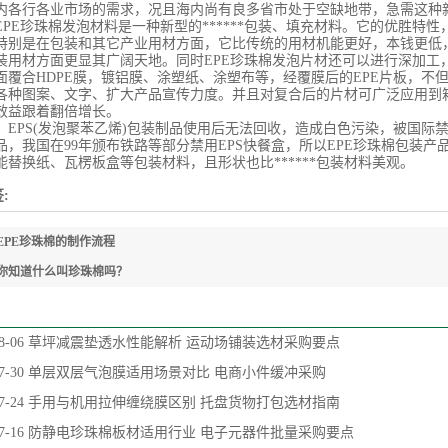
内各行各业市场的需求，况且海内尚有良多省市处于空缺地带，急需这种
E珍珠棉发泡材料是一种新型的******包装、填充材料。它的优胜特
特别是在包装和其它产业用材方面，它比传统的用材机能更好，本钱更低
装用材方面更显其广阔天地。同时EPE珍珠棉发泡片材还可以进行深加工
面覆合HDPE膜，镀铝膜、涂塑纸、涂塑布等，经覆膜后的EPE片板，不
各种图案、文字、扩大产品宣传力度。并且对复合后的片材可广泛应用到
效益跟着翻倍增长。
PS(发泡聚苯乙烯)包装制品使用后无法回收，造成白色污染，被国际禁用
*产品，我国在99年颁布铁路等部分禁用EPS快餐盒，所以EPE珍珠棉包装
能替换纸、瓦楞板盒等包装材料，且形状也比******包装材料美观。
:
EPE珍珠棉的制作流程
你知道什么叫珍珠棉吗？
8-06
草坪减震垫透水性能解析 运动场铺装选材采购要点
7-30
单层双层气泡膜适用场景对比 电商小件缓冲采购
7-24
手用与机用拉伸缠绕膜区别 托盘货物打包选材指南
7-16
防静电珍珠棉板材适用行业 电子元器件批量采购要点