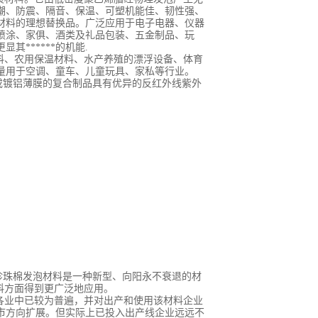
潮、防震、隔音、保温、可塑机能佳、韧性强、
装材料的理想替换品。广泛应用于电子电器、仪器
、喷涂、家俱、酒类及礼品包装、五金制品、玩
******的机能.
料、农用保温材料、水产养殖的漂浮设备、体育
量用于空调、童车、儿童玩具、家私等行业。
或镀铝薄膜的复合制品具有优异的反红外线紫外
珍珠棉发泡材料是一种新型、向阳永不衰退的材
料方面得到更广泛地应用。
各业中已较为普遍，并对出产和使用该材料企业
市方向扩展。但实际上已投入出产线企业远远不