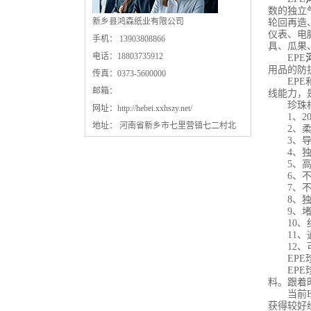
数的独立
新乡县鸿森纸业有限公司
轮回再造
仪表、电
手机： 13903808866
具、瓜果
电话：18803735912
EPE
用品的防
传真：0373-5600000
EPE和
邮箱：
线能力，
珍珠棉
网址：
http://hebei.xxhszy.net/
1、20
地址： 河南省新乡市七里营镇七二村北
2、柔
3、导
4、独立
5、高发
6、不受
7、不受
8、独立
9、堵截
10、细
11、通
12、可
EPE珍
EPE珍
料。跟着
当前EP
获得较好