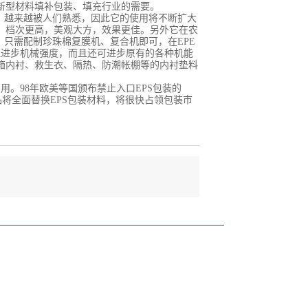
新型材料填补包装、填充行业的需要。
性，越来越被人们熟悉，因此它的使用将不断扩大
，档次更高，美观大方，效果更佳。另外它在农
，只需配制珍珠棉复膜机、复合机即可，在EPE
但进步机械强度，而且还可进步原有的各种机能
箱内衬、救生衣、隔热、防潮帐棚等的内衬垫料
。98年欧美等国颁布禁止入口EPS包装的
产品将全面替换EPS包装材料，将很快占领包装市