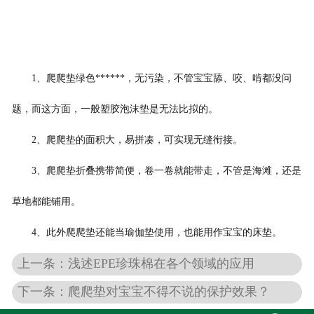
1、爬爬垫绿色******，无污染，不管宝宝舔、咬、啃都没问
题，而这方面，一般塑胶泡沫垫是无法比拟的。
2、爬爬垫的面积大，易拼凑，可实现无缝衔接。
3、爬爬垫折叠携带简便，卷一卷就能带走，不管是海滩，还是
草地都能铺用。
4、此外爬爬垫还能当瑜伽垫使用，也能用作宝宝的床垫。
上一条：浅述EPE珍珠棉在各个领域的应用
下一条：爬爬垫对宝宝不得不说的保护效果？