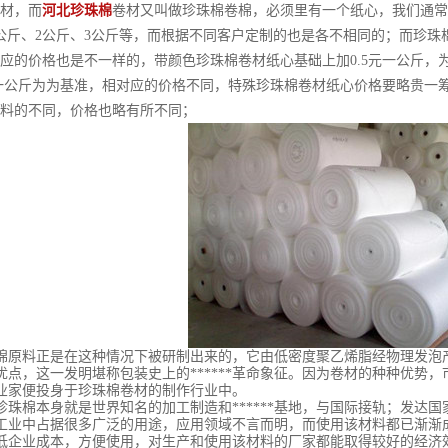
材，而
河北珍珠棉
卷材又叫做珍珠棉卷棉，必须里有一个纸心，我们通常用
公斤、2公斤、3公斤等，而根据不同客户定制的也是各不相同的；而珍珠
应的价格也是不一样的，带颜色珍珠棉卷材纸心基础上加0.5元一公斤，
元一公斤为为基准，相对应的价格不同，特殊珍珠棉卷材纸心价格要略贵一
料的不同，价格也略有所不同；
料正是在这种情况下被研制出来的，它由低密度聚乙烯脂经物理发泡产
优点，这一发明堪称包装史上的******革命象征。因为卷材的种种优势
业家便投身于珍珠棉卷材的制作行业中。
棉本身就是世界知名的加工制造和******基地，与国际接轨；发达国
工业中占据很多广泛的用途，应用领域不言而明，而使用该材料都已渐渐
低企业成本，方便使用，对生产和使用该材料的厂家都能取得较好的经济