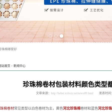
Previous slide
Next slide
珍珠棉哪家好
网站首页
>
新闻中心
珍珠棉卷材包装材料颜色类型
文章来源：
http://hebei.xxhszy.net/news89.html
发表时间：2
珠棉卷材
常见类型以白色卷材为主，黄色
河北珍珠棉
卷材和蓝色
河北珍珠