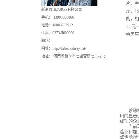
片，卷
新乡县鸿森纸业有限公司
斤、1
手机： 13903808866
的，相
电话：18803735912
1.5
传真：0373-5600000
会因原
邮箱：
网址：
http://hebei.xxhszy.net/
地址： 河南省新乡市七里营镇七二村北
珍珠棉原
用的显著
成功的企
当前珍珠
造业和加
点也能降