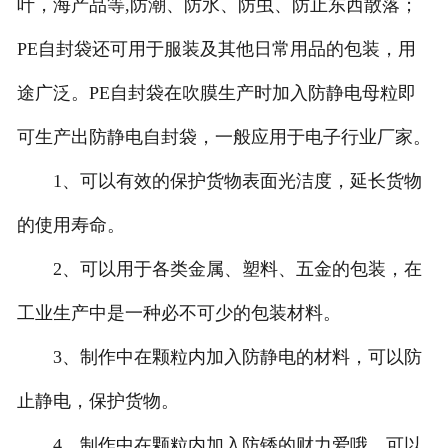
叶，海产品等,防潮、防水、防虫、防止东西散落；
-
河北珍珠棉复铝膜
PE自封袋还可用于服装及其他日常用品的包装，用
途广泛。PE自封袋在吹膜生产时加入防静电母粒即
-
河北珍珠棉卷材
可生产出防静电自封袋，一般应用于电子行业厂家。
-
河北珍珠棉片材
1、可以有效的保护货物表面光洁度，延长货物
-
河北葫芦膜
的使用寿命。
-
河北填充袋
2、可以用于各类金属、塑料、五金的包装，在
河北人造草坪减震垫
工业生产中是一种必不可少的包装材料。
3、制作中在颗粒内加入防静电的材料，可以防
止静电，保护货物。
4、制作中在颗粒内加入防锈的财力爱哦，可以