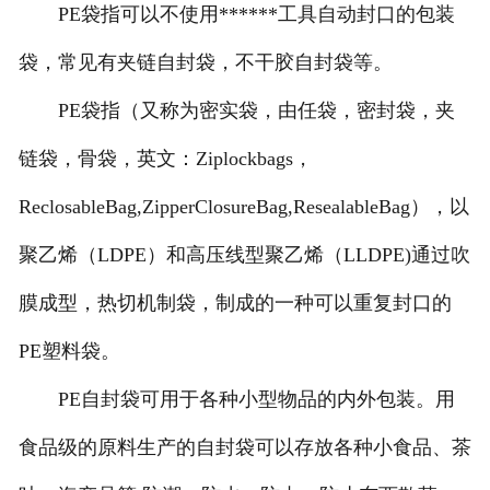
PE袋指可以不使用******工具自动封口的包装
-
河北打包带
袋，常见有夹链自封袋，不干胶自封袋等。
-
河北一次性保温袋
PE袋指（又称为密实袋，由任袋，密封袋，夹
-
河北pe袋
链袋，骨袋，英文：Ziplockbags，
ReclosableBag,ZipperClosureBag,ResealableBag），以
-
河北PP中空板
聚乙烯（LDPE）和高压线型聚乙烯（LLDPE)通过吹
-
河北胶带
膜成型，热切机制袋，制成的一种可以重复封口的
-
河北纸箱
PE塑料袋。
-
河北彩箱
PE自封袋可用于各种小型物品的内外包装。用
-
河北气泡袋
食品级的原料生产的自封袋可以存放各种小食品、茶
-
河北水果网套