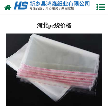
网站首页
河北包装耗材
河北pe袋价格
-
河北珍珠棉
-
河北气泡膜
-
河北缠绕膜
-
河北气柱卷
-
河北珍珠棉袋
-
河北气柱袋
-
河北珍珠棉型材