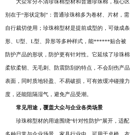
大众常分不清珍珠棉型材和普通珍珠棉，核心区
-
河北珍珠棉复铝膜
别在于“形状定制”：普通珍珠棉多为卷材、片材，需
自行裁切使用；珍珠棉型材是提前成型的，可做成条
-
河北珍珠棉卷材
形、U型、L型、异形等多种样式，能******贴合被
-
河北珍珠棉片材
防护产品的形状，防护更有针对性。它延续了珍珠棉
-
河北葫芦膜
柔软柔韧、无毛刺、防震防刮的特点，不会刮伤产品
-
河北填充袋
表面，同时质地轻盈、不易破损，可有效缓冲碰撞力
河北人造草坪减震垫
度，还能阻隔湿气，避免产品受潮。
常见用途，覆盖大众与企业各类场景
珍珠棉型材的用途围绕“针对性防护”展开，适配
多种日常与企业场景。家具行业中，可用于桌椅、衣