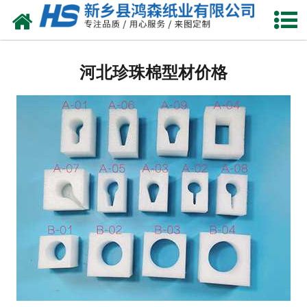
网站首页
河北包装耗材
河北珍珠棉型材价格
-
河北珍珠棉
-
河北气泡膜
-
河北缠绕膜
-
河北气柱卷
-
河北珍珠棉袋
-
河北气柱袋
-
河北珍珠棉型材