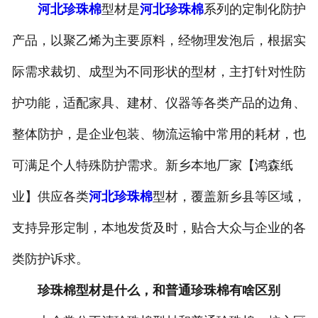
河北珍珠棉
型材是
河北珍珠棉
系列的定制化防护
-
河北打包带
产品，以聚乙烯为主要原料，经物理发泡后，根据实
-
河北一次性保温袋
际需求裁切、成型为不同形状的型材，主打针对性防
-
河北pe袋
护功能，适配家具、建材、仪器等各类产品的边角、
整体防护，是企业包装、物流运输中常用的耗材，也
-
河北PP中空板
可满足个人特殊防护需求。新乡本地厂家【鸿森纸
-
河北胶带
业】供应各类
河北珍珠棉
型材，覆盖新乡县等区域，
-
河北纸箱
支持异形定制，本地发货及时，贴合大众与企业的各
-
河北彩箱
类防护诉求。
-
河北气泡袋
珍珠棉型材是什么，和普通珍珠棉有啥区别
-
河北水果网套