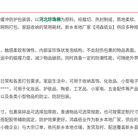
的缓冲防护包装袋，以
河北珍珠棉
为原料，经裁切、热封制成，质地柔软
众网购打包、家庭收纳的常用耗材。新乡本地厂家【鸿森纸业】供应多种
触感柔软有弹性，内部呈珍珠状发泡结构，不会刮伤包裹的物品表面。
搬运中的碰撞力度，减少物品破损。同时具备一定的防潮性能，可隔绝外
常和各类打包需求。家庭生活中，可用于收纳首饰、化妆品、小型电子
*****，可用于化妆品、护肤品、陶瓷、工艺品、小家电、五金配件等产
，以及各类小型物品的防尘、防刮包装。
，包裹易碎品可选择加厚款，普通物品可选常规款，也可按需定制尺寸
可搭配胶带辅助固定，防护效果更好。鸿森纸业作为新乡本地厂家，供应
、小微企业）与大宗订单，依托新乡本地仓储，发货及时，配送覆盖新乡