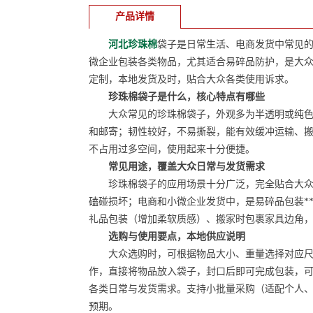
产品详情
河北珍珠棉
袋子是日常生活、电商发货中常见
微企业包装各类物品，尤其适合易碎品防护，是大
定制，本地发货及时，贴合大众各类使用诉求。
珍珠棉袋子是什么，核心特点有哪些
大众常见的珍珠棉袋子，外观多为半透明或纯色，
和邮寄；韧性较好，不易撕裂，能有效缓冲运输、
不占用过多空间，使用起来十分便捷。
常见用途，覆盖大众日常与发货需求
珍珠棉袋子的应用场景十分广泛，完全贴合大众日
磕碰损坏；电商和小微企业发货中，是易碎品包装*
礼品包装（增加柔软质感）、搬家时包裹家具边角
选购与使用要点，本地供应说明
大众选购时，可根据物品大小、重量选择对应尺寸
作，直接将物品放入袋子，封口后即可完成包装，
各类日常与发货需求。支持小批量采购（适配个人
预期。