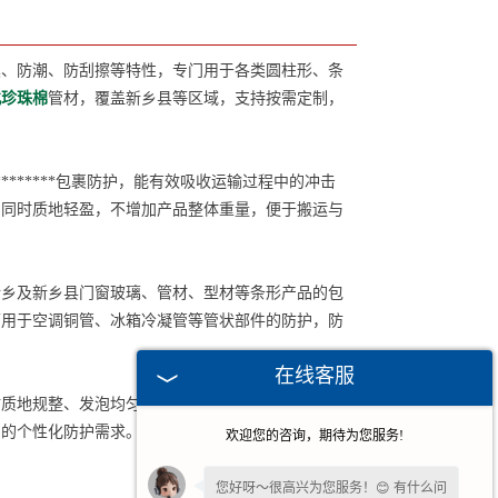
震、防潮、防刮擦等特性，专门用于各类圆柱形、条
北珍珠棉
管材，覆盖新乡县等区域，支持按需定制，
*****包裹防护，能有效吸收运输过程中的冲击
，同时质地轻盈，不增加产品整体重量，便于搬运与
乡及新乡县门窗玻璃、管材、型材等条形产品的包
可用于空调铜管、冰箱冷凝管等管状部件的防护，防
在线客服
质地规整、发泡均匀，防护性能稳定，无需额外处
户的个性化防护需求。依托新乡本地仓储优势，发货
欢迎您的咨询，期待为您服务!
。
您好呀～很高兴为您服务！😊 有什么问