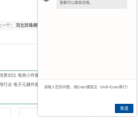
题都可以跟我说哦。
上一个：
河北珍珠棉管材厂家
下一个：
河北珍
珠棉管材生产厂家
场景对比 电商小件缓冲采购
用行业 电子元器件批量采购要点
发送