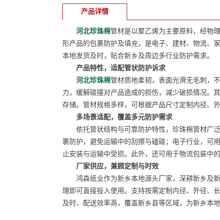
产品详情
河北珍珠棉
管材是以聚乙烯为主要原料，经物
形产品的包裹防护及填充，是电子、建材、物流、
本地发货及时，贴合新乡及周边多行业防护需求。
产品特性，适配管状防护诉求
河北珍珠棉
管材质地柔韧，表面光滑无毛刺，不
力，缓解碰撞对产品造成的损伤，减少破损情况。
存储。管材规格多样，可根据产品尺寸定制内径、
多场景适配，覆盖多元防护需求
依托管状结构与可靠防护特性，珍珠棉管材广泛应
裹防护，避免运输中的刮擦与磕碰；电子行业，可
止安装与运输中受损。此外，还可用于物流包装中
厂家供应，兼顾定制与时效
鸿森纸业作为新乡本地源头厂家，深耕新乡及新乡
理即可直接投入使用。支持按需定制内径、外径、
及时、配送效率高，覆盖新乡县等区域，为新乡本