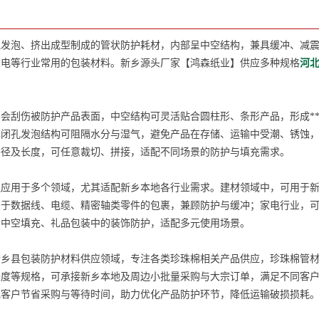
理发泡、挤出成型制成的管状防护耗材，内部呈中空结构，兼具缓冲、减
家电等行业常用的包装材料。新乡源头厂家【鸿森纸业】供应多种规格
河
会刮伤被防护产品表面，中空结构可灵活贴合圆柱形、条形产品，形成****
其闭孔发泡结构可阻隔水分与湿气，避免产品在存储、运输中受潮、锈蚀
外径及长度，可任意裁切、拼接，适配不同场景的防护与填充需求。
用于多个领域，尤其适配新乡本地各行业需求。建材领域中，可用于新
用于数据线、电缆、精密轴类零件的包裹，兼顾防护与缓冲；家电行业，
的中空填充、礼品包装中的装饰防护，适配多元使用场景。
县包装防护材料供应领域，专注各类珍珠棉相关产品供应，珍珠棉管材
长度等规格，可承接新乡本地及周边小批量采购与大宗订单，满足不同客
地客户节省采购与等待时间，助力优化产品防护环节，降低运输破损损耗