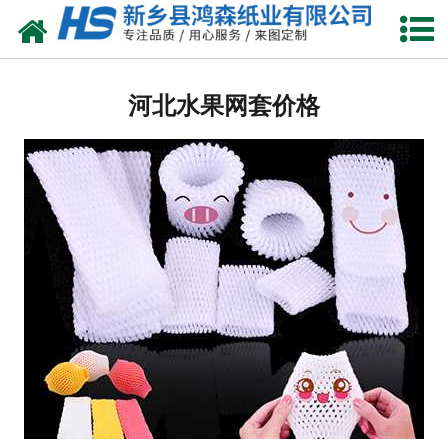
网站首页
河北包装耗材
河北水果网套价格
-
河北珍珠棉
-
河北气泡膜
-
河北缠绕膜
-
河北气柱卷
-
河北珍珠棉袋
-
河北气柱袋
-
河北珍珠棉型材