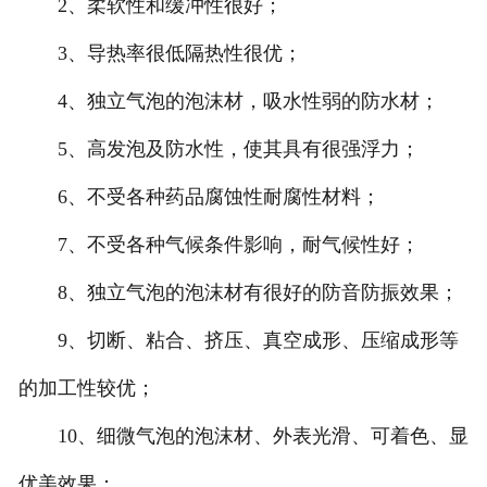
2、柔软性和缓冲性很好；
-
河北珍珠棉复铝膜
3、导热率很低隔热性很优；
4、独立气泡的泡沫材，吸水性弱的防水材；
-
河北珍珠棉卷材
5、高发泡及防水性，使其具有很强浮力；
-
河北珍珠棉片材
6、不受各种药品腐蚀性耐腐性材料；
-
河北葫芦膜
7、不受各种气候条件影响，耐气候性好；
-
河北填充袋
8、独立气泡的泡沫材有很好的防音防振效果；
河北人造草坪减震垫
9、切断、粘合、挤压、真空成形、压缩成形等
的加工性较优；
10、细微气泡的泡沫材、外表光滑、可着色、显
优美效果；