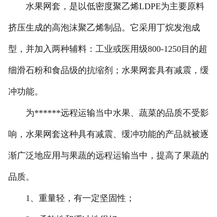
水果网套，是以低密度聚乙烯LDPE为主要原料
-
河北打包带
挤压生成的高泡沫聚乙烯制品。它采用丁烷发泡成
-
河北一次性保温袋
型，并加入两种辅料：工业或医用级800-1250目的超
-
河北pe袋
细滑石粉和食品级的抗缩剂；水果网套具有减震，缓
冲功能。
-
河北PP中空板
为******远程运输当中水果、蔬菜的品质不受影
-
河北胶带
响，水果网套这种具有减震、缓冲功能的产品就被逐
-
河北纸箱
渐广泛地应用与果蔬的远程运输当中，提高了果蔬的
-
河北彩箱
品质。
-
河北气泡袋
1、重量轻，有一定坚固性；
-
河北水果网套