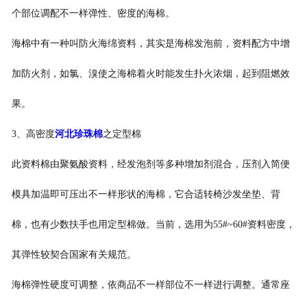
个部位调配不一样弹性、密度的海棉。
-
河北珍珠棉复铝膜
海棉中有一种叫防火海绵资料，其实是海棉发泡前，资料配方中增
-
河北珍珠棉卷材
加防火剂，如氯、溴使之海棉着火时能发生扑火浓烟，起到阻燃效
-
河北珍珠棉片材
果。
3、高密度
河北珍珠棉
之定型棉
-
河北葫芦膜
此资料棉由聚氨酸资料，经发泡剂等多种增加剂混合，压剂入简便
-
河北填充袋
模具加温即可压出不一样形状的海棉，它合适转椅沙发坐垫、背
河北人造草坪减震垫
棉，也有少数扶手也用定型棉做。当前，选用为55#~60#资料密度，
其弹性较契合国家有关规范。
海棉弹性硬度可调整，依商品不一样部位不一样进行调整。通常座