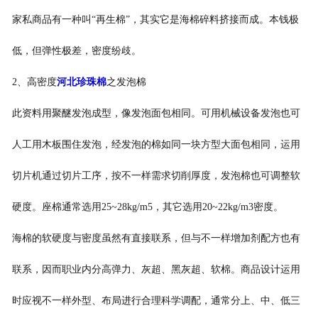
家私商品有一种叫“再生棉”，其实它是海棉碎料挤接而成。本钱极
-
河北打包带
低，但弹性极差，密度纷歧。
-
河北一次性保温袋
2、高密度
河北珍珠棉
之发泡棉
-
河北pe袋
此资料用聚醚发泡成型，像发泡面包相同。可用机械设备发泡也可
-
河北PP中空板
人工用木板围住发泡，经发泡的棉如同一块方型大面包相同，运用
-
河北胶带
切片机通过切片工序，按不一样需求切削厚度，发泡棉也可调整软
-
河北纸箱
硬度。座棉通常选用25~28kg/m5，其它选用20~22kg/m3密度。
海棉的软硬度与密度虽然有直接联系，但与不一样增加剂配方也有
-
河北彩箱
联系，因而职业内分高弹力、灰超、黑灰超、软棉。商品设计运用
-
河北气泡袋
时应视不一样外型、布局进行合理科学调配，通常分上、中、低三
-
河北水果网套