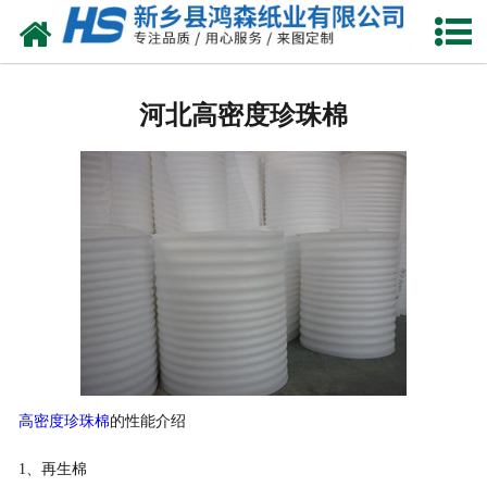
网站首页
河北包装耗材
河北高密度珍珠棉
-
河北珍珠棉
-
河北气泡膜
-
河北缠绕膜
-
河北气柱卷
-
河北珍珠棉袋
-
河北气柱袋
高密度珍珠棉
的性能介绍
1、再生棉
-
河北珍珠棉型材