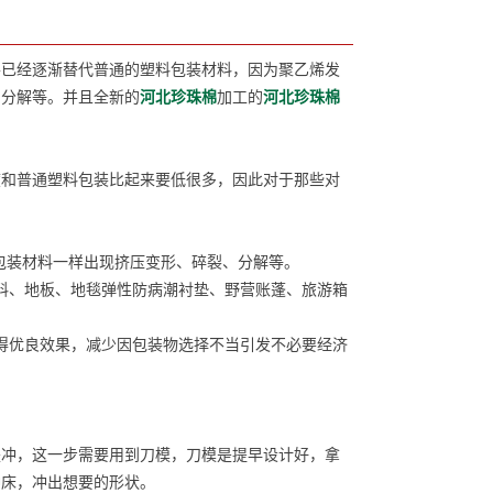
并已经逐渐替代普通的塑料包装材料，因为聚乙烯发
、分解等。并且全新的
河北珍珠棉
加工的
河北珍珠棉
和普通塑料包装比起来要低很多，因此对于那些对
包装材料一样出现挤压变形、碎裂、分解等。
料、地板、地毯弹性防病潮衬垫、野营账蓬、旅游箱
得优良效果，减少因包装物选择不当引发不必要经济
冲，这一步需要用到刀模，刀模是提早设计好，拿
冲床，冲出想要的形状。