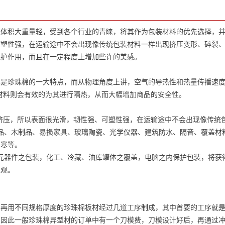
且体积大重量轻，受到各个行业的青睐，将其作为包装材料的优先选择，
可塑性强，在运输途中不会出现像传统包装材料一样出现挤压变形、碎裂
保护作用，而且在一定程度上增加些许的美感。
珍珠棉的一大特点，而从物理角度上讲，空气的导热性和热量传播速度
装材料则会有效的为其进行隔热，从而大幅增加商品的安全性。
挤压，所以表面很光滑，韧性强、可塑性强，在运输途中不会出现像传统
、木制品、易损家具、玻璃陶瓷、光学仪器、建筑防水、隔音、覆盖材
防寒等。
器件之包装，化工、冷藏、油库罐体之覆盖，电脑之内保护包装，将获
美观。
用不同规格厚度的珍珠棉板材经过几道工序制成，其中首要的工序就是
，因此一般珍珠棉异型材的订单中有一个刀模费，刀模设计好后，再通过