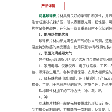
产品详情
河北珍珠棉
片材具有良好的柔韧性和弹性，并
泡合成通过机器挤压，所以表面很光滑，韧性强、
片材呈各种颜色，在包装一些贵重商品时不仅起到
1、能隔热性能优良
珍珠棉片材内部充满包含空气的独立气洞，这也是
温度特别敏感的商品而言，使用异型epe珍珠棉包
2、表面光滑美观大气
异型材epe珍珠棉因为聚乙烯发泡合成通过机器
1、家用电器、仪器仪表、电子线路板、工艺礼品
包、漂浮救生用具、各种管道保温、农用大棚保温
2、经特殊抗静电处理后，用于敏感电了产品及元
损失，主要用于电器产品的保护，材质合理，外形
珠棉异性材加工的三种方法：冲、裁、粘
1、冲
珍珠棉片材的一般是先将要做成的形状设计好，再
到刀模公司制造的，刀模能够一次制造，反复使用