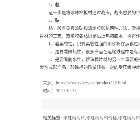
2、裁
这一步是将珍珠棉板材通过裁床，裁出想要的巨
3、贴
贴一般有烫板热贴和热熔胶张贴两种方法，烫板热
片材的工艺；热熔胶张贴则是沾上热熔胶水，再将
1、看柔软性，只有柔软性强的珍珠棉在运输过程
2、是要看隔热性，很多产品在运输过程中是有温
3、是要看防水性，珍珠棉片材的另一个重要的指
发泡成形产品，珍珠棉的质量轻有一定的受压缓冲
来源：
http://hebei.xxhszy.net/product222.html
时间：2020-10-15
相关标签:
珍珠棉片材,珍珠棉片材价格,珍珠棉片