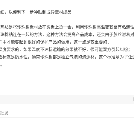
细，以便利下一步冲贴制成异型材成品
贴是将珍珠棉板材放在烫板上烫一会，利用珍珠棉高温变软富有粘连性
珍珠棉粘连在一起的方法，这种方法会提高产品成本，还会由于胶丝附着
中才能够起到很好的保护产品的做用，这一点是较重要的；
度要求的，如果温度不达标运输的效果就不好，很可能双方引起纠纷；
标就是防水性，通常珍珠棉都是独立气泡的泡沫材，这个标准是为了让
度。
材批发